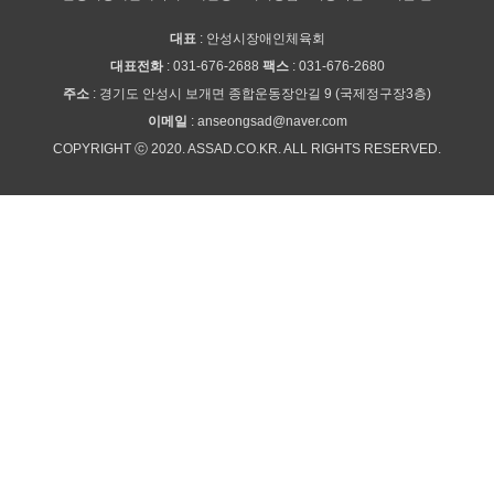
대표
: 안성시장애인체육회
대표전화
: 031-676-2688
팩스
: 031-676-2680
주소
: 경기도 안성시 보개면 종합운동장안길 9 (국제정구장3층)
이메일
: anseongsad@naver.com
COPYRIGHT ⓒ 2020. ASSAD.CO.KR. ALL RIGHTS RESERVED.